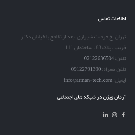
اطلاعات تماس
تهران ،خ فرصت شیرازی، بعد از تقاطع با خیابان دکتر
قریب ، پلاک 83 ، ساختمان 111
تلفن:
02122636504
تلفن همراه:
09122791390
ایمیل:
info@arman-tech.com
آرمان ویژن در شبکه های اجتماعی