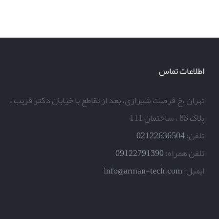
پرینت سه بعدی پهپاد
اطلاعات تماس
تهران ،خ فرصت شیرازی، بعد از تقاطع با خیابان دکتر قریب ،
پلاک 83 ، ساختمان 111
تلفن:
02122636504
تلفن همراه:
09122791390
ایمیل:
info@arman-tech.com