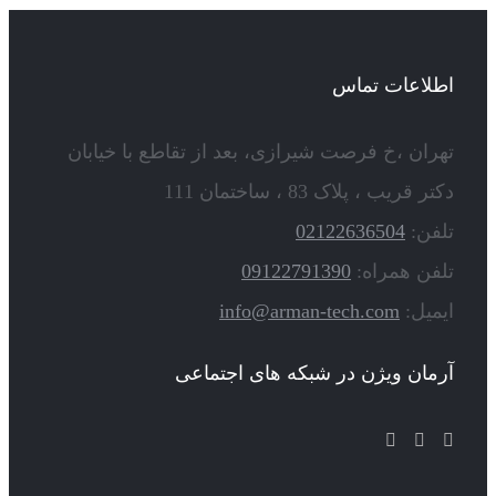
اطلاعات تماس
تهران ،خ فرصت شیرازی، بعد از تقاطع با خیابان
دکتر قریب ، پلاک 83 ، ساختمان 111
تلفن:
02122636504
تلفن همراه:
09122791390
ایمیل:
info@arman-tech.com
آرمان ویژن در شبکه های اجتماعی