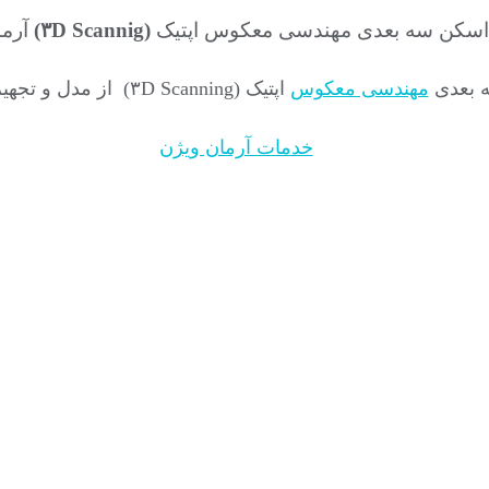
سکن سه بعدی مهندسی معکوس اپتیک
(۳D Scannig)
آرما
 بعدی
مهندسی معکوس
اپتیک (۳D Scanning) از مدل و تجهیزات موجود را به شما ارایه می نماید.