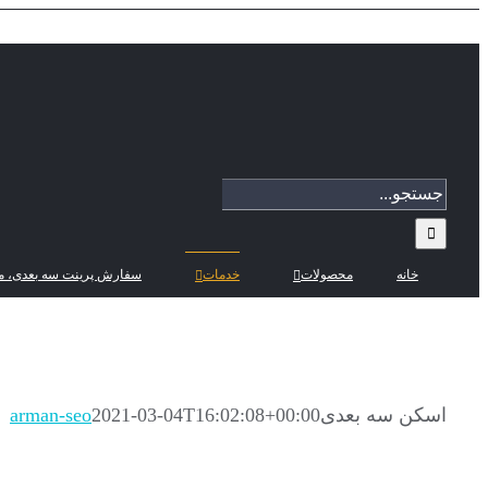
Skip
to
content
جستجو
برای:
خانه
محصولات
خدمات
سفارش پرینت سه بعدی، م
اسکن سه بعدی
2021-03-04T16:02:08+00:00
arman-seo