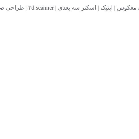
بعدی | ۳d scanner | طراحی صنعتی| مجسمه سازی| نمونه سازی