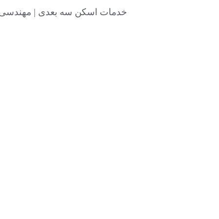
خدمات اسکن سه بعدی | مهندسی معکوس | اپتیک | اسکنر سه 