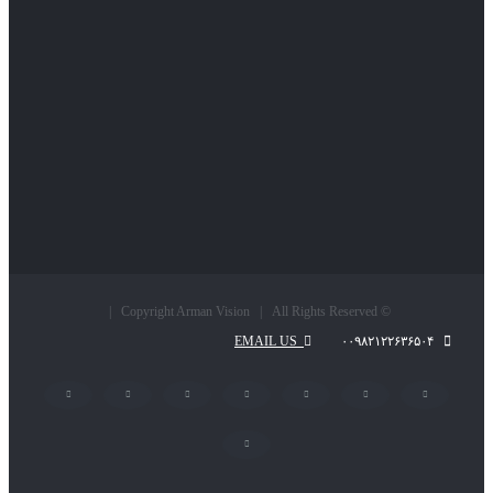
© Copyright Arman Vision | All Rights Reserved |
EMAIL US
۰۰۹۸۲۱۲۲۶۳۶۵۰۴
LinkedIn
Pinterest
Instagram
YouTube
Flickr
Twitter
Facebook
پست
الکترونیک