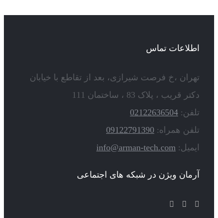
اطلاعات تماس
تهران ،خ فرصت شیرازی، بعد از تقاطع با خیابان
دکتر قریب ، پلاک 83 ، ساختمان 111
تلفن:
02122636504
تلفن همراه:
09122791390
ایمیل:
info@arman-tech.com
آرمان ویژن در شبکه های اجتماعی