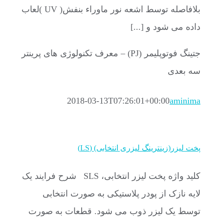
بلافاصله توسط اشعه نور ماوراء بنفش( UV )لعاب
داده می شود و [...]
جتینگ فوتوپلیمر (PJ) – معرف تکنولوژی های پرینتر
سه بعدی
2018-03-13T07:26:01+00:00
aminima
پخت لیزر(زینترینگ لیزری انتخابی) (LS)
کلید واژه پخت لیزر انتخابی، SLS شرح فرایند یک
لایه نازک از پودر پلاستیکی به صورت انتخابی
توسط یک لیزر ذوب می شود. قطعات به صورت