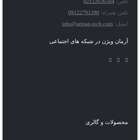
تلفن:
02122636504
تلفن همراه:
09122791390
ایمیل:
info@arman-tech.com
آرمان ویژن در شبکه های اجتماعی
محصولات و گالری