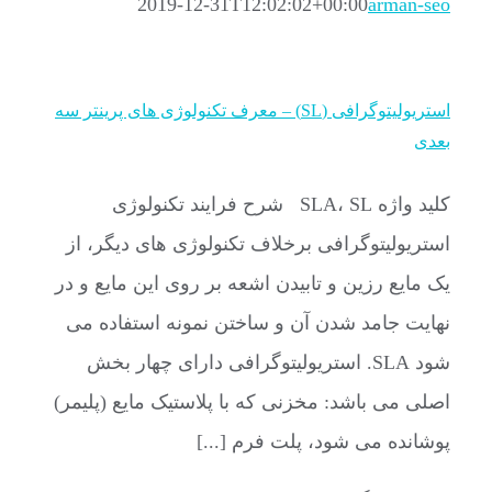
2019-12-31T12:02:02+00:00
arman-seo
استریولیتوگرافی (SL) – معرف تکنولوژی های پرینتر سه
بعدی
کلید واژه SLA، SL شرح فرایند تکنولوژی
استریولیتوگرافی برخلاف تکنولوژی های دیگر، از
یک مایع رزین و تابیدن اشعه بر روی این مایع و در
نهایت جامد شدن آن و ساختن نمونه استفاده می
شود SLA. استریولیتوگرافی دارای چهار بخش
اصلی می باشد: مخزنی که با پلاستیک مایع (پلیمر)
پوشانده می شود، پلت فرم [...]