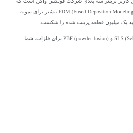
ن کاربر پرینتر سه بعدی شرکت فولکس واگن است که
بیشترین استفاده را از پرینتر فلز، برای طراحی ابزارها و قطعات نهایی دارد. از پرینتر های SLA (Stereolithography) و FDM (Fused Deposition Modeling) بیشتر برای نمونه
د یک میلیون قطعه پرینت شده را شکست.
طبق گزارش، شرکت آلمانی EOS بین خودرو سازان بسیار محبوب است. برای هر دو تکنولوژی SLS (Selective Laser Sintering) و PBF (powder fusion) برای فلزات. شما