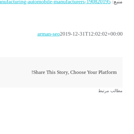
منبع:
anufacturing-automobile-manufacturers-190820195/
arman-seo
2019-12-31T12:02:02+00:00
Share This Story, Choose Your Platform!
مطالب مرتبط