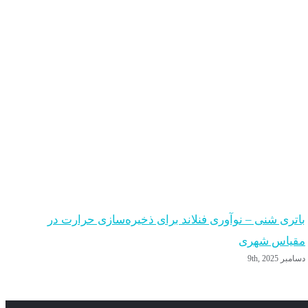
باتری شنی – نوآوری فنلاند برای ذخیره‌سازی حرارت در
آیا
مقیاس شهری
دار
دسامبر 9th, 2025
سپتامبر 