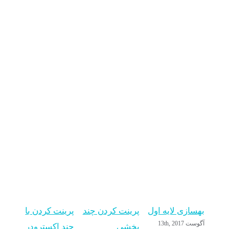
بهسازی لایه اول
پرینت کردن چند
پرینت کردن با
اضا
آگوست 13th, 2017
بخشی
چند اکسترودر
اصل