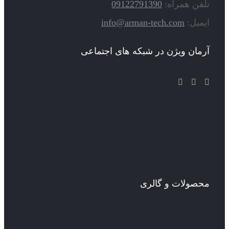
تلفن همراه:
09122791390
ایمیل:
info@arman-tech.com
آرمان ویژن در شبکه های اجتماعی
محصولات و گالری