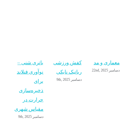
معماری و مد
کفش ورزشی
باتری شنی –
آیا
دسامبر 22nd, 2025
رباتیک نایکی
نوآوری فنلاند
بعد
دسامبر 9th, 2025
برای
بال
ذخیره‌سازی
سرم
حرارت در
دار
سپتامبر 
مقیاس شهری
دسامبر 9th, 2025