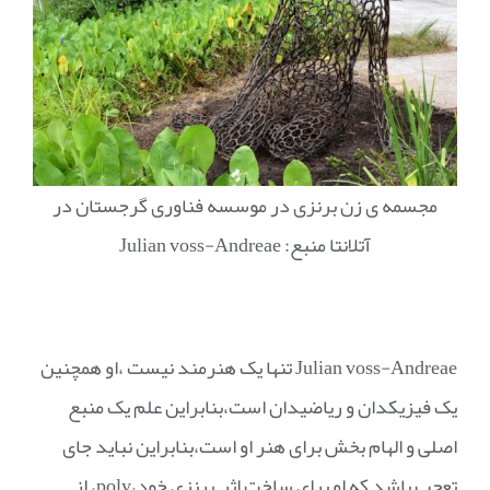
مجسمه ی زن برنزی در موسسه فناوری گرجستان در
آتلانتا منبع: Julian voss-Andreae
Julian voss-Andreae تنها یک هنرمند نیست ،او همچنین
یک فیزیکدان و ریاضیدان است،بنابراین علم یک منبع
اصلی و الهام بخش برای هنر او است،بنابراین نباید جای
تعجب باشد که او برای ساخت اثر برنزی خود،poly، از