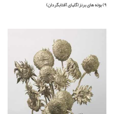
۹) بوته های برنز(گلهای آفتابگردان)