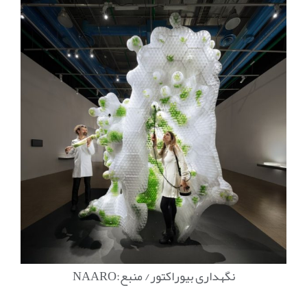
نگهداری بیوراکتور/ منبع:NAARO