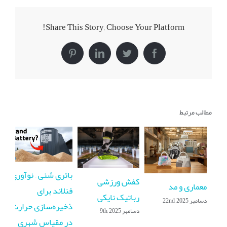
Share This Story, Choose Your Platform!
Pinterest
LinkedIn
Twitter
Facebook
مطالب مرتبط
باتری شنی – نوآوری
کفش ورزشی
معماری و مد
آی
فنلاند برای
رباتیک نایکی
دسامبر 22nd, 2025
بع
ذخیره‌سازی حرارت
دسامبر 9th, 2025
ار
در مقیاس شهری