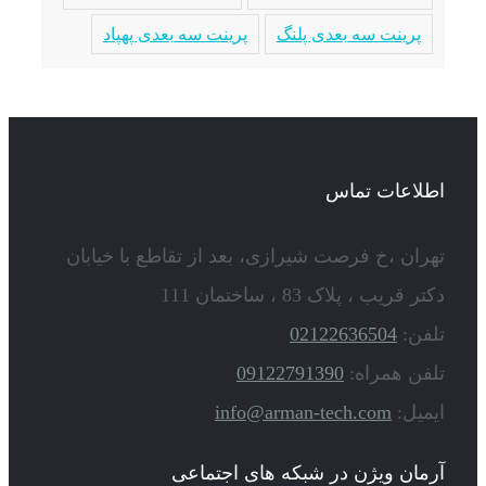
پرینت سه بعدی پلنگ
پرینت سه بعدی پهپاد
اطلاعات تماس
تهران ،خ فرصت شیرازی، بعد از تقاطع با خیابان
دکتر قریب ، پلاک 83 ، ساختمان 111
تلفن:
02122636504
تلفن همراه:
09122791390
ایمیل:
info@arman-tech.com
آرمان ویژن در شبکه های اجتماعی