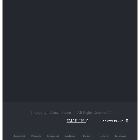
© Copyright Arman Vision | All Rights Reserved |
EMAIL US
۰۰۹۸۲۱۲۲۶۳۶۵۰۴
LinkedIn
Pinterest
Instagram
YouTube
Flickr
Twitter
Facebook