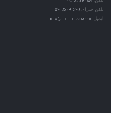
تلفن:
02122636504
تلفن همراه:
09122791390
ایمیل:
info@arman-tech.com