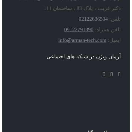
دکتر قریب ، پلاک 83 ، ساختمان 111
تلفن:
02122636504
تلفن همراه:
09122791390
ایمیل:
info@arman-tech.com
آرمان ویژن در شبکه های اجتماعی