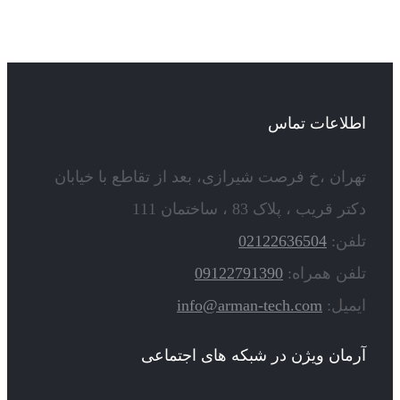
اطلاعات تماس
تهران ،خ فرصت شیرازی، بعد از تقاطع با خیابان
دکتر قریب ، پلاک 83 ، ساختمان 111
تلفن:
02122636504
تلفن همراه:
09122791390
ایمیل:
info@arman-tech.com
آرمان ویژن در شبکه های اجتماعی