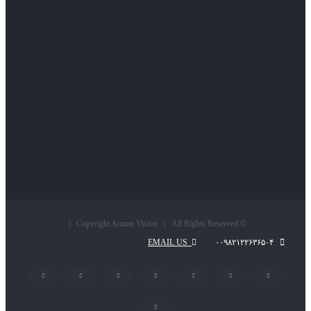
© Copyright Arman Vision | All Rights Reserved |
EMAIL US
۰۰۹۸۲۱۲۲۶۳۶۵۰۴
LinkedIn
Pinterest
Instagram
YouTube
Flickr
Twitter
Facebook
پست