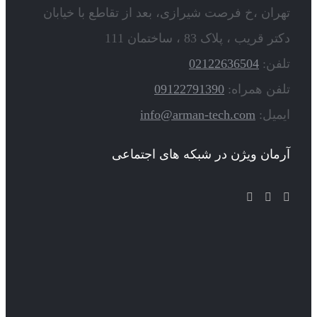
تهران ،خ فرصت شیرازی، بعد از تقاطع با خیابان
دکتر قریب ، پلاک 83 ، ساختمان 111
تلفن:
02122636504
تلفن همراه:
09122791390
ایمیل:
info@arman-tech.com
آرمان ویژن در شبکه های اجتماعی