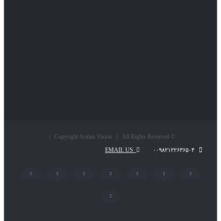
© Copyright Arman Vision | All Rights Reserved |
EMAIL US
۰۰۹۸۲۱۲۲۶۳۶۵۰۴
LinkedIn
Pinterest
Instagram
YouTube
Flickr
Twitter
Facebook
پست
الکترونیک