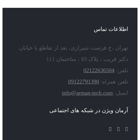
اطلاعات تماس
تهران ،خ فرصت شیرازی، بعد از تقاطع با خیابان
دکتر قریب ، پلاک 83 ، ساختمان 111
تلفن:
02122636504
تلفن همراه:
09122791390
ایمیل:
info@arman-tech.com
آرمان ویژن در شبکه های اجتماعی