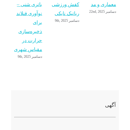
معماری و مد
کفش ورزشی
باتری شنی –
آیا ی
دسامبر 22nd, 2025
رباتیک نایکی
نوآوری فنلاند
بعدی 
دسامبر 9th, 2025
برای
بالا 
ذخیره‌سازی
سرما
حرارت در
دارد
سپتامبر  2022
مقیاس شهری
دسامبر 9th, 2025
آگهی