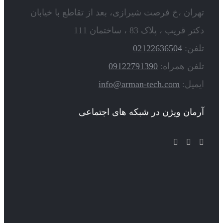
تهران ،خ فرصت شیرازی، بعد از تقاطع با خیابان
دکتر قریب ، پلاک 83 ، ساختمان 111
تلفن:
02122636504
تلفن همراه:
09122791390
ایمیل:
info@arman-tech.com
آرمان ویژن در شبکه های اجتماعی