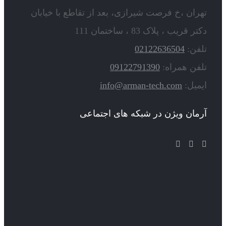
تهران ،خ فرصت شیرازی، بعد از تقاطع با خیابان
دکتر قریب ، پلاک 83 ، ساختمان 111
تلفن:
02122636504
تلفن همراه:
09122791390
ایمیل:
info@arman-tech.com
آرمان ویژن در شبکه های اجتماعی