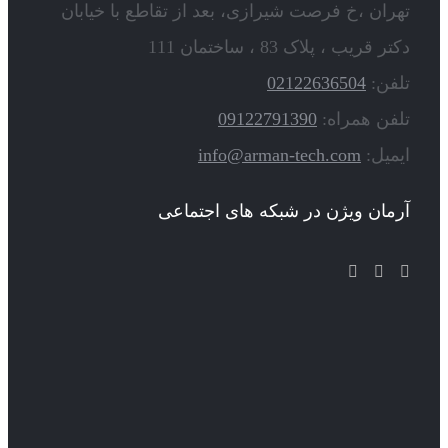
تهران ،خ فرصت شیرازی، بعد از تقاطع با خیابان
دکتر قریب ، پلاک 83 ، ساختمان 111
تلفن:
02122636504
تلفن همراه:
09122791390
ایمیل:
info@arman-tech.com
آرمان ویژن در شبکه های اجتماعی