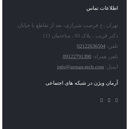
اطلاعات تماس
تهران ،خ فرصت شیرازی، بعد از تقاطع با خیابان
دکتر قریب ، پلاک 83 ، ساختمان 111
تلفن:
02122636504
تلفن همراه:
09122791390
ایمیل:
info@arman-tech.com
آرمان ویژن در شبکه های اجتماعی