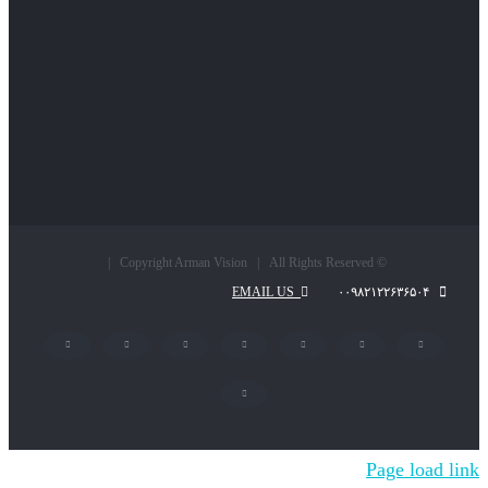
© Copyright Arman Vision | All Rights Reserved |
EMAIL US
۰۰۹۸۲۱۲۲۶۳۶۵۰۴
LinkedIn
Pinterest
Instagram
YouTube
Flickr
Twitter
Facebook
پست
الکترونیک
Page load link