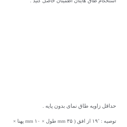
استحکام طاق هایتان اطمینان حاصل کنید .
حداقل زاویه طاق نمای بدون پایه .
توصیه : ˚۱۹ از افق ( ۳۵ mm طول × ۱۰ mm پهنا ×