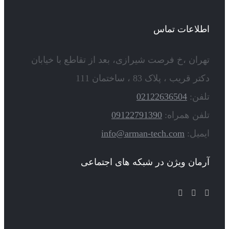
اطلاعات تماس
تهران ،خ فرصت شیرازی، بعد از تقاطع با خیابان
دکتر قریب ، پلاک 83 ، ساختمان 111
تلفن:
02122636504
تلفن همراه:
09122791390
ایمیل:
info@arman-tech.com
آرمان ویژن در شبکه های اجتماعی