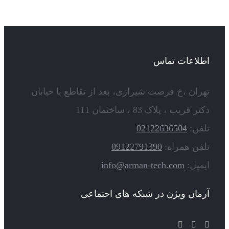
اطلاعات تماس
تهران ،خ فرصت شیرازی، بعد از تقاطع با خیابان
دکتر قریب ، پلاک 83 ، ساختمان 111
تلفن:
02122636504
تلفن همراه:
09122791390
ایمیل:
info@arman-tech.com
آرمان ویژن در شبکه های اجتماعی