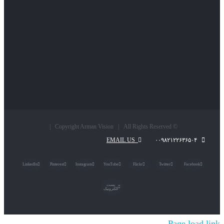
© Copyright Arman Vision | All Rights Reserved |
EMAIL US
۰۰۹۸۲۱۲۲۶۳۶۵۰۴
LinkedIn
Pinterest
Instagram
YouTube
Flickr
Twitter
Facebook
پست
الکترونیک
Page load link