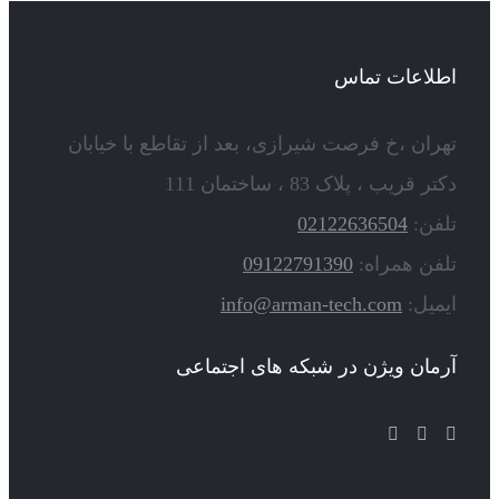
اطلاعات تماس
تهران ،خ فرصت شیرازی، بعد از تقاطع با خیابان
دکتر قریب ، پلاک 83 ، ساختمان 111
تلفن:
02122636504
تلفن همراه:
09122791390
ایمیل:
info@arman-tech.com
آرمان ویژن در شبکه های اجتماعی