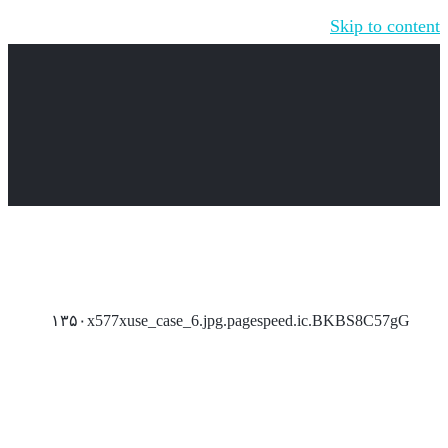
Skip to content
۱۳۵۰x577xuse_case_6.jpg.pagespeed.ic.BKBS8C57gG