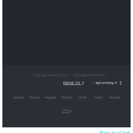
© Copyright Arman Vision | All Rights Reserved |
EMAIL US
۰۰۹۸۲۱۲۲۶۳۶۵۰۴
LinkedIn
Pinterest
Instagram
YouTube
Flickr
Twitter
Facebook
پست
الکترونیک
Page load link