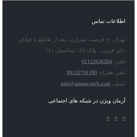
اطلاعات تماس
تهران ،خ فرصت شیرازی، بعد از تقاطع با خیابان
دکتر قریب ، پلاک 83 ، ساختمان 111
تلفن:
02122636504
تلفن همراه:
09122791390
ایمیل:
info@arman-tech.com
آرمان ویژن در شبکه های اجتماعی