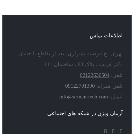
اطلاعات تماس
تهران ،خ فرصت شیرازی، بعد از تقاطع با خیابان
دکتر قریب ، پلاک 83 ، ساختمان 111
تلفن:
02122636504
تلفن همراه:
09122791390
ایمیل:
info@arman-tech.com
آرمان ویژن در شبکه های اجتماعی