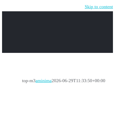
Skip to content
top-m3
aminima
2026-06-29T11:33:50+00:00