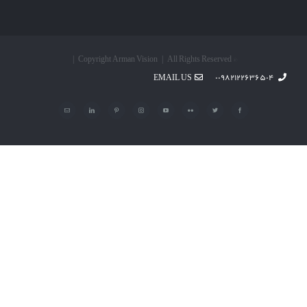
© Copyright Arman Vision | All Rights Reserved |
EMAIL US
۰۰۹۸۲۱۲۲۶۳۶۵۰۴
Facebook
Twitter
Flickr
YouTube
Instagram
Pinterest
LinkedIn
پست
الکترونیک