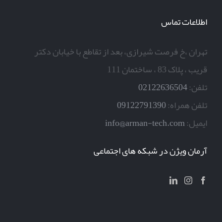
اطلاعات تماس
تهران ،خ فرصت شیرازی، بعد از تقاطع با خیابان دکتر
قریب ، پلاک 83 ، ساختمان 111
تلفن:
02122636504
تلفن همراه:
09122791390
ایمیل:
info@arman-tech.com
آرمان ویژن در شبکه های اجتماعی