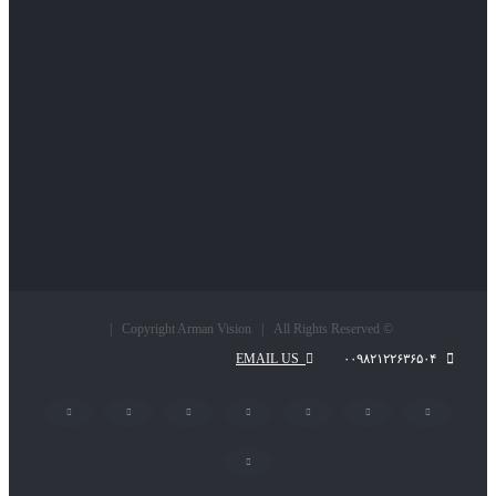
© Copyright Arman Vision | All Rights Reserved |
EMAIL US
۰۰۹۸۲۱۲۲۶۳۶۵۰۴
LinkedIn
Pinterest
Instagram
YouTube
Flickr
Twitter
Facebook
پست
الکترونیک