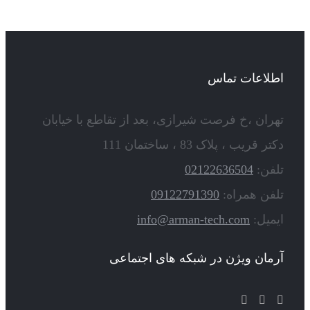
اطلاعات تماس
تهران ،خ فرصت شیرازی، بعد از تقاطع با خیابان
دکتر قریب ، پلاک 83 ، ساختمان 111
تلفن:
02122636504
تلفن همراه:
09122791390
ایمیل:
info@arman-tech.com
آرمان ویژن در شبکه های اجتماعی