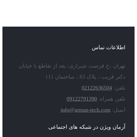
اطلاعات تماس
تهران ،خ فرصت شیرازی، بعد از تقاطع با خیابان
دکتر قریب ، پلاک 83 ، ساختمان 111
تلفن:
02122636504
تلفن همراه:
09122791390
ایمیل:
info@arman-tech.com
آرمان ویژن در شبکه های اجتماعی