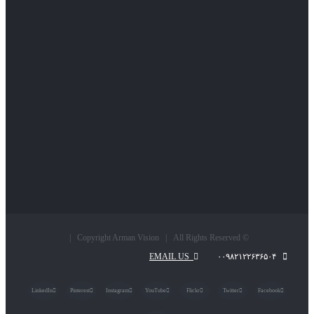
© Copyright Arman Vision | All Rights Reserved |
EMAIL US
۰۰۹۸۲۱۲۲۶۳۶۵۰۴
LinkedIn
Pinterest
Instagram
YouTube
Flickr
Twitter
Facebook