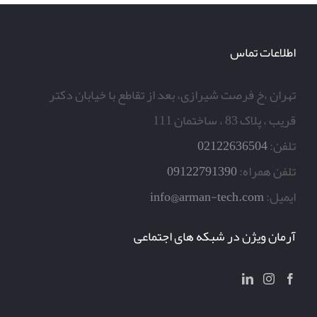
اطلاعات تماس
تهران ،خ فرصت شیرازی، بعد از تقاطع با خیابان دکتر
قریب ، پلاک 83 ، ساختمان 111
تلفن:
02122636504
تلفن همراه:
09122791390
ایمیل:
info@arman-tech.com
آرمان ویژن در شبکه های اجتماعی