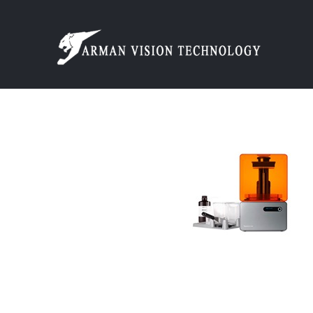
Ski
t
conten