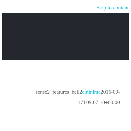
Skip to content
sense2_features_bell2
aminima
2016-09-
17T09:07:10+00:00