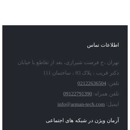
اطلاعات تماس
تهران ،خ فرصت شیرازی، بعد از تقاطع با خیابان
دکتر قریب ، پلاک 83 ، ساختمان 111
تلفن:
02122636504
تلفن همراه:
09122791390
ایمیل:
info@arman-tech.com
آرمان ویژن در شبکه های اجتماعی