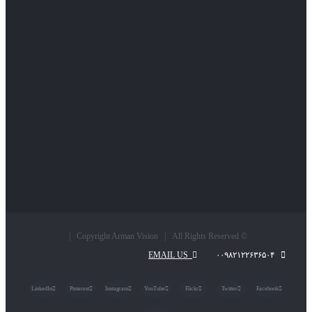
© Copyright Arman Vision | All Rights Reserved |
EMAIL US
۰۰۹۸۲۱۲۲۶۳۶۵۰۴
LinkedIn
Pinterest
Instagram
YouTube
Flickr
Twitter
Facebook