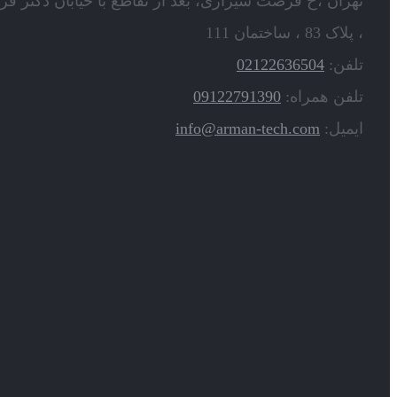
تهران ،خ فرصت شیرازی، بعد از تقاطع با خیابان دکتر قر
، پلاک 83 ، ساختمان 111
تلفن:
02122636504
تلفن همراه:
09122791390
ایمیل:
info@arman-tech.com