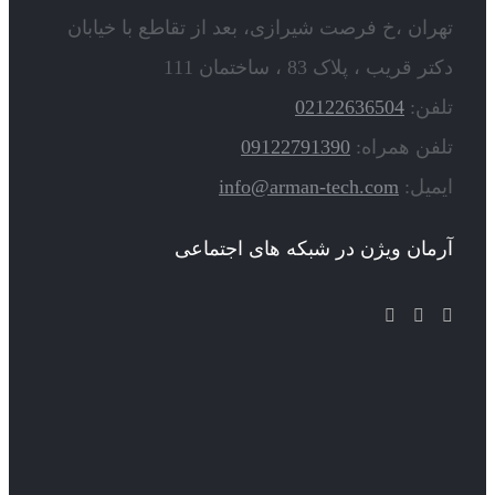
تهران ،خ فرصت شیرازی، بعد از تقاطع با خیابان
دکتر قریب ، پلاک 83 ، ساختمان 111
تلفن:
02122636504
تلفن همراه:
09122791390
ایمیل:
info@arman-tech.com
آرمان ویژن در شبکه های اجتماعی