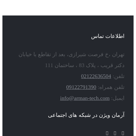
اطلاعات تماس
تهران ،خ فرصت شیرازی، بعد از تقاطع با خیابان
دکتر قریب ، پلاک 83 ، ساختمان 111
تلفن:
02122636504
تلفن همراه:
09122791390
ایمیل:
info@arman-tech.com
آرمان ویژن در شبکه های اجتماعی