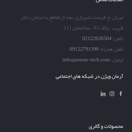
تهران ،خ فرصت شیرازی، بعد از تقاطع با خیابان دکتر
قریب ، پلاک 83 ، ساختمان 111
تلفن:
02122636504
تلفن همراه:
09122791390
ایمیل:
info@arman-tech.com
آرمان ویژن در شبکه های اجتماعی
محصولات و گالری