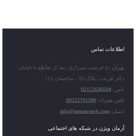
اطلاعات تماس
تهران ،خ فرصت شیرازی، بعد از تقاطع با خیابان
دکتر قریب ، پلاک 83 ، ساختمان 111
تلفن:
02122636504
تلفن همراه:
09122791390
ایمیل:
info@arman-tech.com
آرمان ویژن در شبکه های اجتماعی