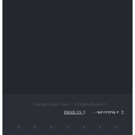
© Copyright Arman Vision | All Rights Reserved |
EMAIL US
۰۰۹۸۲۱۲۲۶۳۶۵۰۴
LinkedIn
Pinterest
Instagram
YouTube
Flickr
Twitter
Facebook