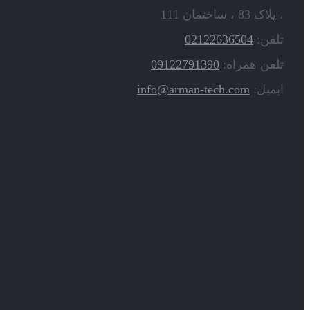
، پلاک 83 ، ساختمان 111
تلفن:
02122636504
تلفن همراه:
09122791390
ایمیل:
info@arman-tech.com