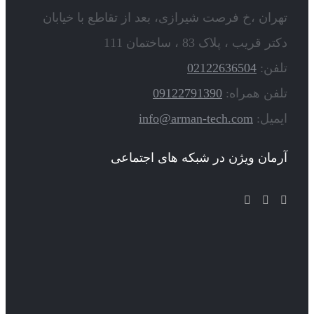
تهران ،خ فرصت شیرازی، بعد از تقاطع با خیابان
دکتر قریب ، پلاک 83 ، ساختمان 111
تلفن:
02122636504
تلفن همراه:
09122791390
ایمیل:
info@arman-tech.com
آرمان ویژن در شبکه های اجتماعی