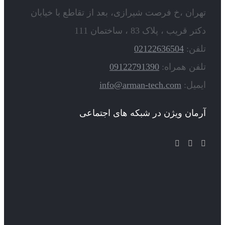
تهران ،خ فرصت شیرازی، بعد از تقاطع با خیابان
دکتر قریب ، پلاک 83 ، ساختمان 111
تلفن:
02122636504
تلفن همراه:
09122791390
ایمیل:
info@arman-tech.com
آرمان ویژن در شبکه های اجتماعی