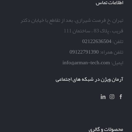
اطلاعات تماس
تهران ،خ فرصت شیرازی، بعد از تقاطع با خیابان دکتر
قریب ، پلاک 83 ، ساختمان 111
تلفن:
02122636504
تلفن همراه:
09122791390
ایمیل:
info@arman-tech.com
آرمان ویژن در شبکه های اجتماعی
محصولات و گالری