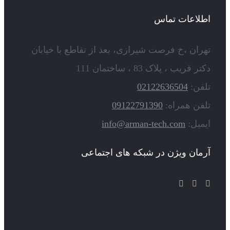
اطلاعات تماس
تهران ،خ فرصت شیرازی، بعد از تقاطع با خیابان
دکتر قریب ، پلاک 83 ، ساختمان 111
تلفن:
02122636504
تلفن همراه:
09122791390
ایمیل:
info@arman-tech.com
آرمان ویژن در شبکه های اجتماعی