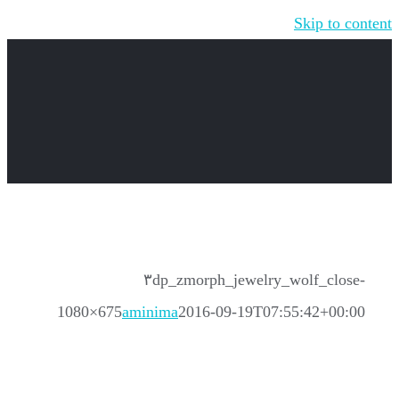
Skip to content
۳dp_zmorph_jewelry_wolf_close-
1080×675
aminima
2016-09-19T07:55:42+00:00