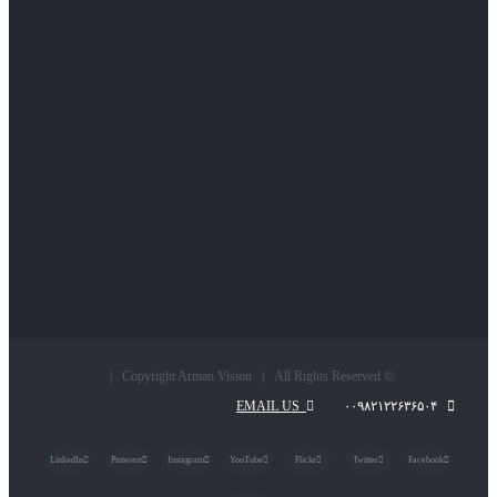
© Copyright Arman Vision | All Rights Reserved |
EMAIL US
۰۰۹۸۲۱۲۲۶۳۶۵۰۴
LinkedIn
Pinterest
Instagram
YouTube
Flickr
Twitter
Facebook