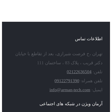
اطلاعات تماس
تهران ،خ فرصت شیرازی، بعد از تقاطع با خیابان
دکتر قریب ، پلاک 83 ، ساختمان 111
تلفن:
02122636504
تلفن همراه:
09122791390
ایمیل:
info@arman-tech.com
آرمان ویژن در شبکه های اجتماعی