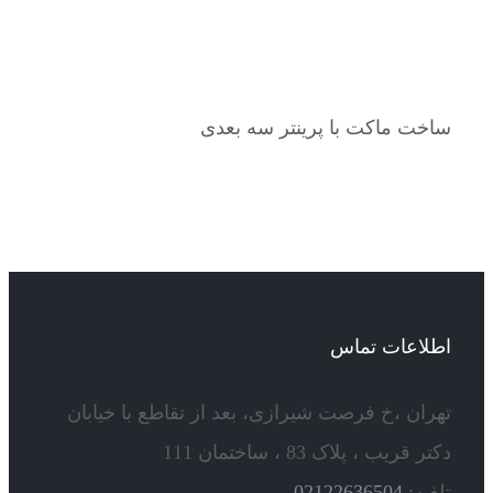
ساخت ماکت با پرینتر سه بعدی
اطلاعات تماس
تهران ،خ فرصت شیرازی، بعد از تقاطع با خیابان
دکتر قریب ، پلاک 83 ، ساختمان 111
تلفن:
02122636504