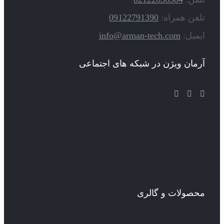
تلفن همراه:
09122791390
ایمیل:
info@arman-tech.com
آرمان ویژن در شبکه های اجتماعی
محصولات و گالری