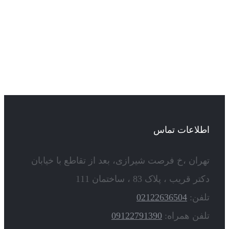
اطلاعات تماس
تهران ،خ فرصت شیرازی، بعد از تقاطع با خیابان
دکتر قریب ، پلاک 83 ، ساختمان 111
تلفن:
02122636504
تلفن همراه:
09122791390