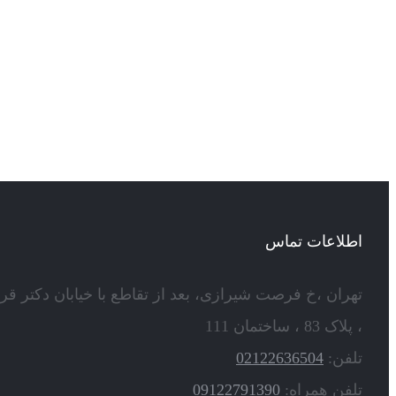
اطلاعات تماس
تهران ،خ فرصت شیرازی، بعد از تقاطع با خیابان دکتر قر
، پلاک 83 ، ساختمان 111
تلفن:
02122636504
تلفن همراه:
09122791390