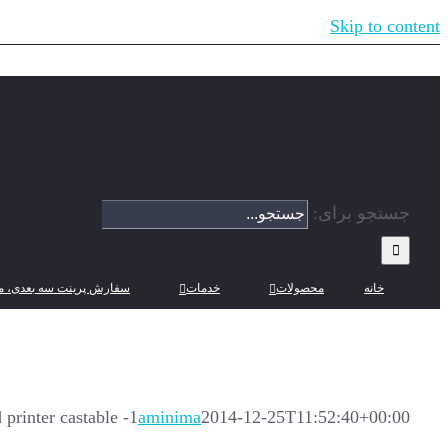
Skip to content
جستجو برای:
خانه
محصولات
خدمات
سفارش پرینت سه بعدی، م
printer castable -1
aminima
2014-12-25T11:52:40+00:00