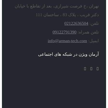
تهران ،خ فرصت شیرازی، بعد از تقاطع با خیابان
دکتر قریب ، پلاک 83 ، ساختمان 111
تلفن:
02122636504
تلفن همراه:
09122791390
ایمیل:
info@arman-tech.com
آرمان ویژن در شبکه های اجتماعی