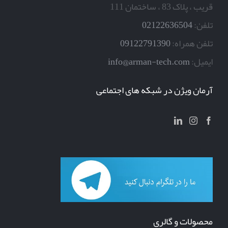
قریب ، پلاک 83 ، ساختمان 111
تلفن:
02122636504
تلفن همراه:
09122791390
ایمیل:
info@arman-tech.com
آرمان ویژن در شبکه های اجتماعی
محصولات و گالری