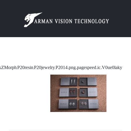
Ski
t
conten
xZMorph,P20resin,P20jewelry,P2014.png.pagespeed.ic.V0ue0laky-