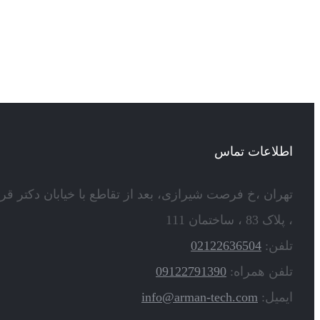
اطلاعات تماس
تهران ،خ فرصت شیرازی، بعد از تقاطع با خیابان دکتر قر
، پلاک 83 ، ساختمان 111
تلفن:
02122636504
تلفن همراه:
09122791390
ایمیل:
info@arman-tech.com