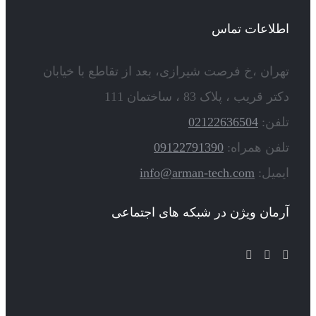
اطلاعات تماس
تهران ،خ فرصت شیرازی، بعد از تقاطع با خیابان
دکتر قریب ، پلاک 83 ، ساختمان 111
تلفن:
02122636504
تلفن همراه:
09122791390
ایمیل:
info@arman-tech.com
آرمان ویژن در شبکه های اجتماعی