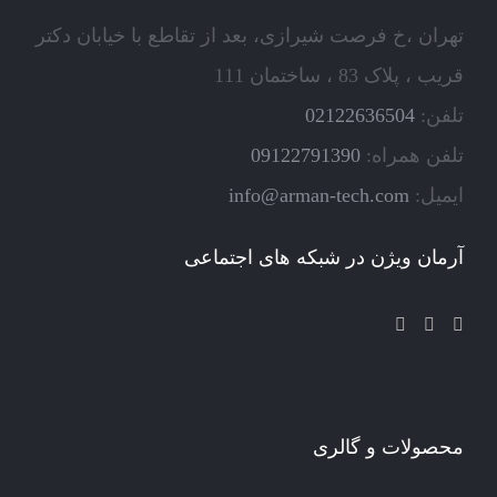
تهران ،خ فرصت شیرازی، بعد از تقاطع با خیابان دکتر
قریب ، پلاک 83 ، ساختمان 111
تلفن:
02122636504
تلفن همراه:
09122791390
ایمیل:
info@arman-tech.com
آرمان ویژن در شبکه های اجتماعی
محصولات و گالری