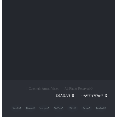
© Copyright Arman Vision | All Rights Reserved |
EMAIL US
۰۰۹۸۲۱۲۲۶۳۶۵۰۴
LinkedIn
Pinterest
Instagram
YouTube
Flickr
Twitter
Facebook