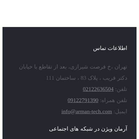
اطلاعات تماس
تهران ،خ فرصت شیرازی، بعد از تقاطع با خیابان
دکتر قریب ، پلاک 83 ، ساختمان 111
تلفن:
02122636504
تلفن همراه:
09122791390
ایمیل:
info@arman-tech.com
آرمان ویژن در شبکه های اجتماعی